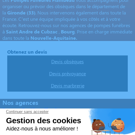
organiser ou prévoir des obsèques dans le département de
la
Gironde
(33)
. Nous intervenons également dans toute la
France. C’est une équipe impliquée à vos côtés et à votre
écoute. Retrouvez-nous sur nos agences de pompes funèbres
à
Saint Andre de Cubzac
,
Bourg
. Prise en charge immédiate
dans toute la
Nouvelle-Aquitaine.
Obtenez un devis
Devis obsèques
Devis prévoyance
Devis marbrerie
Nos agences
Pompes Funèbres Flambeau
05 57 43 53 76
sarl.flambeau@free.fr
27 Allée du Champ de Foire - 33240 - Saint-André-de-