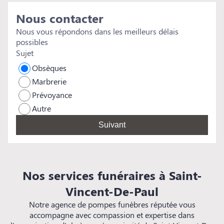
é
Nous contacter
s
rem
Nous vous répondons dans les meilleurs délais
e
possibles
s
Sujet
Obsèques
Marbrerie
Prévoyance
Autre
Suivant
Nos services funéraires à Saint-
Vincent-De-Paul
Notre agence de pompes funèbres réputée vous
accompagne avec compassion et expertise dans