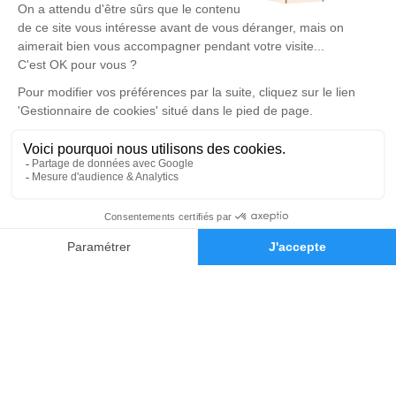
Cubzac
4.9/5 - 174 avis
Pompes Funèbres Flambeau
05 57 58 18 16
sarl.flambeau@free.fr
Les Terrasses de Bourg 1, La croix Blanche - 33710 - Bourg
5/5 - 15 avis
Nos Services
Liens utiles
Organiser des obsèques
Avis de décès
Monuments funéraires
Demande de rendez-vous en
05 57 43 53 76
Demande de devis
agence
Services aux familles
Nos réseaux sociaux
Mentions légales
Politique de traitement des données personnelles
Politique d’utilisation des cookies
Gestionnaire de cookies