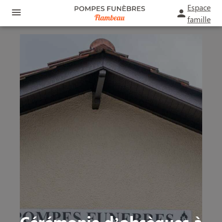
Espace
famille
ORGANISER DES OBSÈQUES
PRÉVOIR SES OBSÈQUES
MONUMENTS FUNÉRAIRES
NOS AGENCES
FUNÉRARIUM
SAINT-ANDRÉ-DE-CUBZAC
SERVICES AUX FAMILLES
BOURG
ESPACES HOMMAGES
Cérémonie d’obsèques à