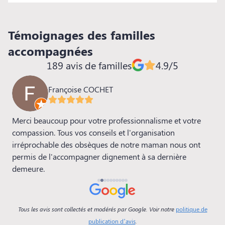
Témoignages des familles
accompagnées
189 avis de familles
4.9/5
Françoise COCHET
Merci beaucoup pour votre professionnalisme et votre
N
4
compassion. Tous vos conseils et l'organisation
l
irréprochable des obsèques de notre maman nous ont
D
t
permis de l'accompagner dignement à sa dernière
p
demeure.
é
p
p
flu
Tous les avis sont collectés et modérés par Google. Voir notre
politique de
f
publication d’avis
.