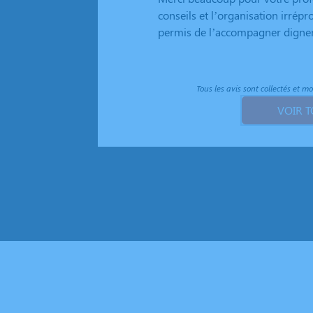
aisons appel à leurs services
conseils et l’organisation irr
 aimable et très professionnel.
permis de l’accompagner digne
Tous les avis sont collectés et m
VOIR T