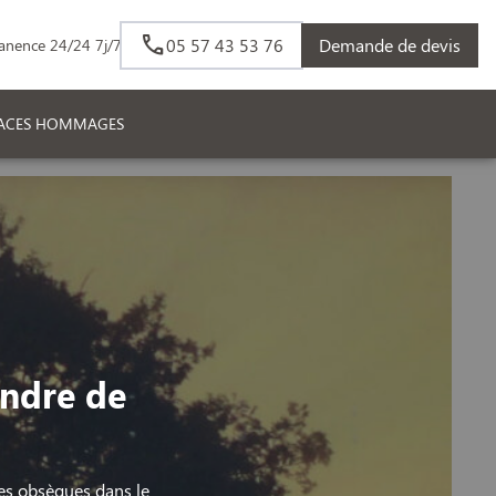
05 57 43 53 76
Demande de devis
anence 24/24 7j/7
PACES HOMMAGES
ndre de
es obsèques dans le