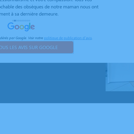
éprochable des obsèques de notre maman nous ont
que nous 
ment à sa dernière demeure.
touchés pa
équipe a f
chaque étape.
partie de
odérés par Google. Voir notre
politique de publication d’avis
.
aux retou
OUS LES AVIS SUR GOOGLE
leurs sincères remerciem
engagemen