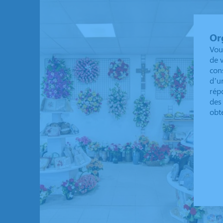
Or
Vou
de 
con
d’u
rép
des
obt