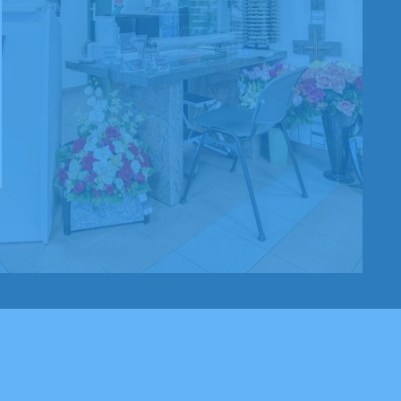
avons reçu. Dans un moment aussi difficile, nous avons été pro
r votre bienveillance, votre écoute et votre professionnalisme. Votre
ait preuve d’une grande réactivité et d’une disponibilité précieus
 Tout a été organisé avec soin, fluidité et efficacité. Même si une grande
 notre famille n’a pas pu être présente aux obsèques, tous ont été
rs que nous leur avons partagés. Ils se joignent à nous pour vous
ents. Un immense merci pour votre humanité et votre
t. Je recommande bien sûr vos services sans la moindre hésitat