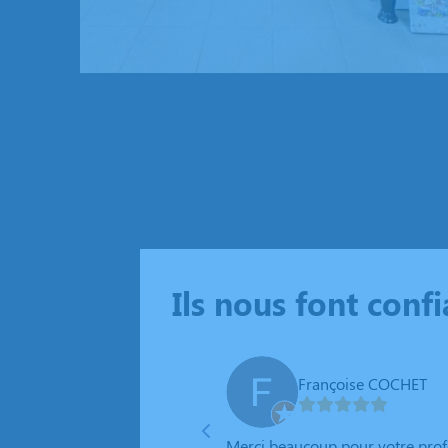
Ils nous font conf
Françoise COCHET
e nous avons eu suite au
Merci beaucoup pour votre prof