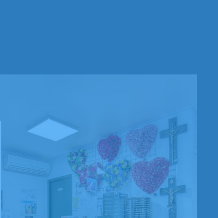
Benjamin Frank
ns à exprimer toute notre gratitude pour l’accompagnement exc