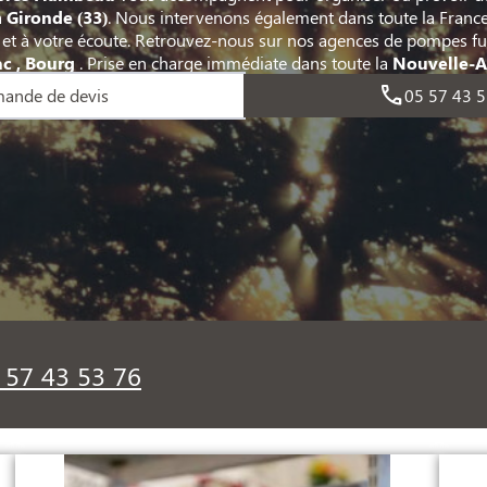
a
Gironde
(33)
. Nous intervenons également dans toute la France
 et à votre écoute. Retrouvez-nous sur nos agences de pompes f
c , Bourg
. Prise en charge immédiate dans toute la
Nouvelle-A
ande de devis
05 57 43 5
 57 43 53 76