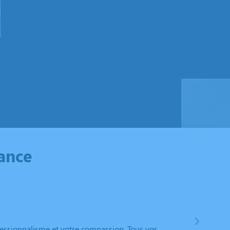
iance
essionnalisme et votre compassion. Tous vos
Nous teno