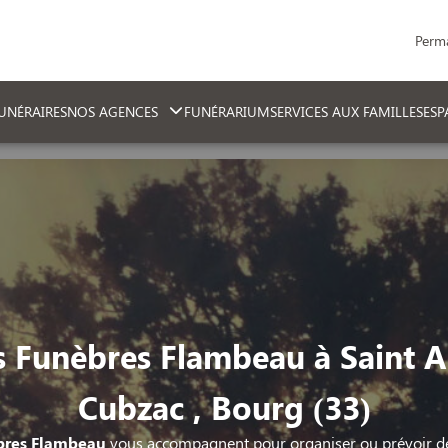
Perm
NÉRAIRES
NOS AGENCES
FUNÉRARIUM
SERVICES AUX FAMILLES
ES
 Funèbres Flambeau à Saint A
Cubzac , Bourg (33)
bres Flambeau
vous accompagnent pour organiser ou prévoir d