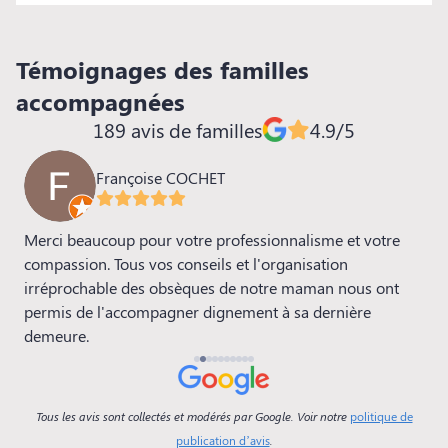
Témoignages des familles
accompagnées
189 avis de familles
4.9/5
Françoise COCHET
Merci beaucoup pour votre professionnalisme et votre
N
4
compassion. Tous vos conseils et l'organisation
l
irréprochable des obsèques de notre maman nous ont
D
t
permis de l'accompagner dignement à sa dernière
p
demeure.
é
p
p
flu
Tous les avis sont collectés et modérés par Google. Voir notre
politique de
f
publication d’avis
.