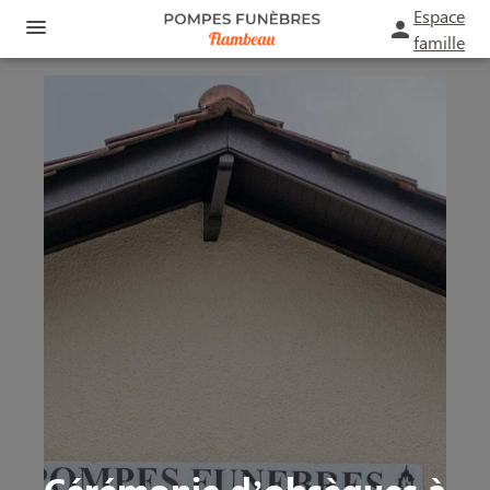
Espace
famille
ORGANISER DES OBSÈQUES
PRÉVOIR SES OBSÈQUES
MONUMENTS FUNÉRAIRES
NOS AGENCES
FUNÉRARIUM
SAINT-ANDRÉ-DE-CUBZAC
SERVICES AUX FAMILLES
BOURG
ESPACES HOMMAGES
Cérémonie d’obsèques à