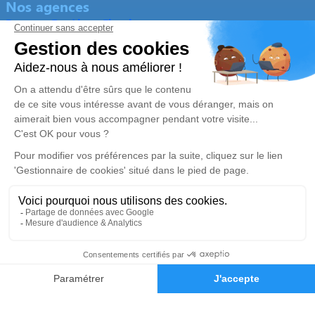
Nos agences
Pompes Funèbres Flambeau
05 57 43 53 76
sarl.flambeau@free.fr
27 Allée du Champ de Foire - 33240 - Saint-André-de-
Cubzac
4.9/5 - 174 avis
Pompes Funèbres Flambeau
05 57 58 18 16
sarl.flambeau@free.fr
Les Terrasses de Bourg 1, La croix Blanche - 33710 - Bourg
5/5 - 15 avis
Nos Services
Liens utiles
Organiser des obsèques
Avis de décès
Monuments funéraires
Demande de rendez-vous en
05 57 43 53 76
Demande de devis
agence
Services aux familles
Nos réseaux sociaux