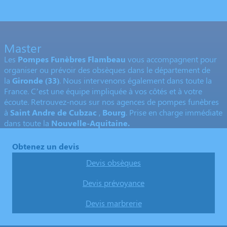
Master
Les
Pompes Funèbres Flambeau
vous accompagnent pour
organiser ou prévoir des obsèques dans le département de
la
Gironde
(33)
. Nous intervenons également dans toute la
France. C’est une équipe impliquée à vos côtés et à votre
écoute. Retrouvez-nous sur nos agences de pompes funèbres
à
Saint Andre de Cubzac
,
Bourg
. Prise en charge immédiate
dans toute la
Nouvelle-Aquitaine.
Obtenez un devis
Devis obsèques
Devis prévoyance
Devis marbrerie