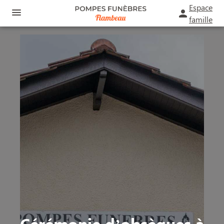
Espace
famille
ORGANISER DES OBSÈQUES
PRÉVOIR SES OBSÈQUES
MONUMENTS FUNÉRAIRES
NOS AGENCES
FUNÉRARIUM
SAINT-ANDRÉ-DE-CUBZAC
SERVICES AUX FAMILLES
BOURG
ESPACES HOMMAGES
Cérémonie d’obsèques à