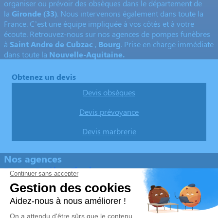
organiser ou prévoir des obsèques dans le département de
la
Gironde
(33)
. Nous intervenons également dans toute la
France. C’est une équipe impliquée à vos côtés et à votre
écoute. Retrouvez-nous sur nos agences de pompes funèbres
à
Saint Andre de Cubzac
,
Bourg
. Prise en charge immédiate
dans toute la
Nouvelle-Aquitaine.
Obtenez un devis
Devis obsèques
Devis prévoyance
Devis marbrerie
Nos agences
Pompes Funèbres Flambeau
05 57 43 53 76
sarl.flambeau@free.fr
27 Allée du Champ de Foire - 33240 - Saint-André-de-