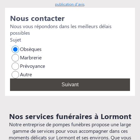
f
publication d’avis
.
é
Nous contacter
s
rem
Nous vous répondons dans les meilleurs délais
e
possibles
s
Sujet
Obsèques
Marbrerie
Prévoyance
Autre
Suivant
Nos services funéraires à Lormont
Notre entreprise de pompes funèbres propose une large
gamme de services pour vous accompagner dans ces
moments délicats sur Lormont et ses environs. Que vous