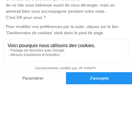
Cubzac
4.9/5 - 174 avis
Pompes Funèbres Flambeau
05 57 58 18 16
sarl.flambeau@free.fr
Les Terrasses de Bourg 1, La croix Blanche - 33710 - Bourg
5/5 - 15 avis
Nos Services
Liens utiles
Organiser des obsèques
Avis de décès
Monuments funéraires
Demande de rendez-vous en
05 57 43 53 76
Demande de devis
agence
Services aux familles
Nos réseaux sociaux
Mentions légales
Politique de traitement des données personnelles
Politique d’utilisation des cookies
Gestionnaire de cookies
Zone d'intervention