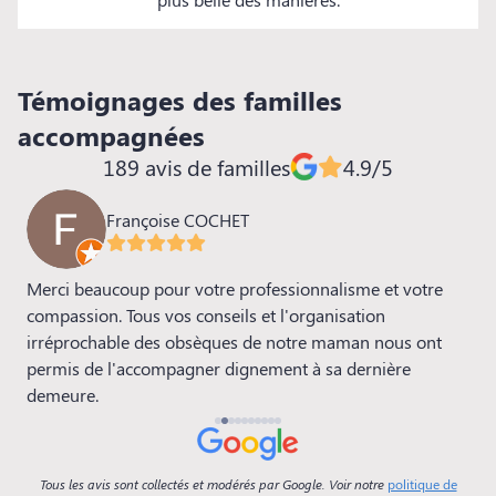
Témoignages des familles
accompagnées
189 avis de familles
4.9/5
Françoise COCHET
Merci beaucoup pour votre professionnalisme et votre
N
4
compassion. Tous vos conseils et l'organisation
l
irréprochable des obsèques de notre maman nous ont
D
t
permis de l'accompagner dignement à sa dernière
p
demeure.
é
p
p
flu
Tous les avis sont collectés et modérés par Google. Voir notre
politique de