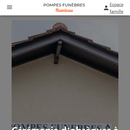
Espace
famille
ORGANISER DES OBSÈQUES
PRÉVOIR SES OBSÈQUES
MONUMENTS FUNÉRAIRES
NOS AGENCES
FUNÉRARIUM
SAINT-ANDRÉ-DE-CUBZAC
SERVICES AUX FAMILLES
BOURG
ESPACES HOMMAGES
Cérémonie d’obsèques à