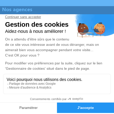
Nos agences
Pompes Funèbres Flambeau
05 57 43 53 76
sarl.flambeau@free.fr
27 Allée du Champ de Foire - 33240 - Saint-André-de-
Cubzac
4.9/5 - 174 avis
Pompes Funèbres Flambeau
05 57 58 18 16
sarl.flambeau@free.fr
Les Terrasses de Bourg 1, La croix Blanche - 33710 - Bourg
5/5 - 15 avis
Nos Services
Liens utiles
Organiser des obsèques
Avis de décès
Monuments funéraires
Demande de rendez-vous en
05 57 43 53 76
Demande de devis
agence
Services aux familles