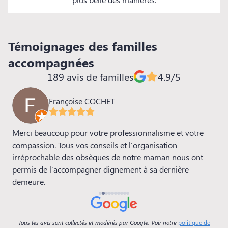
Témoignages des familles
accompagnées
189 avis de familles
4.9/5
Françoise COCHET
Merci beaucoup pour votre professionnalisme et votre
N
4
compassion. Tous vos conseils et l'organisation
l
irréprochable des obsèques de notre maman nous ont
D
t
permis de l'accompagner dignement à sa dernière
p
demeure.
é
p
p
flu
Tous les avis sont collectés et modérés par Google. Voir notre
politique de