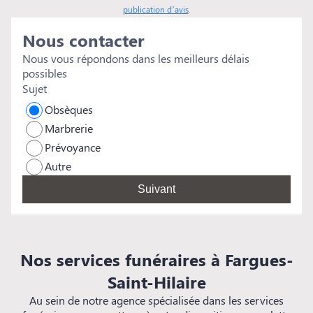
f
publication d’avis
.
é
Nous contacter
s
rem
Nous vous répondons dans les meilleurs délais
e
possibles
s
Sujet
Obsèques
Marbrerie
Prévoyance
Autre
Suivant
Nos services funéraires à Fargues-
Saint-Hilaire
Au sein de notre agence spécialisée dans les services