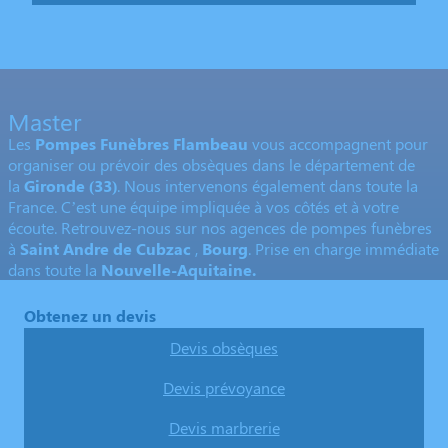
Master
Les
Pompes Funèbres Flambeau
vous accompagnent pour
organiser ou prévoir des obsèques dans le département de
la
Gironde
(33)
. Nous intervenons également dans toute la
France. C’est une équipe impliquée à vos côtés et à votre
écoute. Retrouvez-nous sur nos agences de pompes funèbres
à
Saint Andre de Cubzac
,
Bourg
. Prise en charge immédiate
dans toute la
Nouvelle-Aquitaine.
Obtenez un devis
Devis obsèques
Devis prévoyance
Devis marbrerie