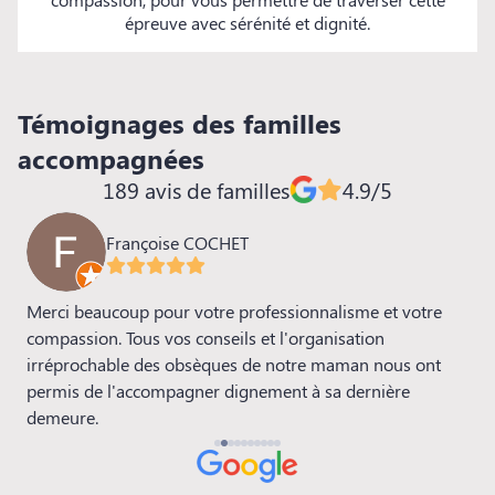
épreuve avec sérénité et dignité.
Témoignages des familles
accompagnées
189 avis de familles
4.9/5
Françoise COCHET
Merci beaucoup pour votre professionnalisme et votre
N
4
compassion. Tous vos conseils et l'organisation
l
irréprochable des obsèques de notre maman nous ont
D
t
permis de l'accompagner dignement à sa dernière
p
demeure.
é
p
p