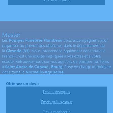
Master
Les
Pompes Funèbres Flambeau
vous accompagnent pour
organiser ou prévoir des obsèques dans le département de
la
Gironde
(33)
. Nous intervenons également dans toute la
France. C’est une équipe impliquée à vos côtés et à votre
écoute. Retrouvez-nous sur nos agences de pompes funèbres
à
Saint Andre de Cubzac
,
Bourg
. Prise en charge immédiate
dans toute la
Nouvelle-Aquitaine.
Obtenez un devis
Devis obsèques
Devis prévoyance
Devis marbrerie