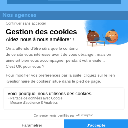
Nos agences
Pompes Funèbres Flambeau
05 57 43 53 76
sarl.flambeau@free.fr
27 Allée du Champ de Foire - 33240 - Saint-André-de-
Cubzac
4.9/5 - 174 avis
Pompes Funèbres Flambeau
05 57 58 18 16
sarl.flambeau@free.fr
Les Terrasses de Bourg 1, La croix Blanche - 33710 - Bourg
5/5 - 15 avis
Nos Services
Liens utiles
Organiser des obsèques
Avis de décès
Monuments funéraires
Demande de rendez-vous en
05 57 43 53 76
Demande de devis
agence