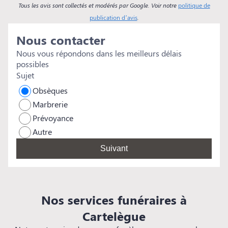
flu
Tous les avis sont collectés et modérés par Google. Voir notre
politique de
f
publication d’avis
.
é
Nous contacter
s
rem
Nous vous répondons dans les meilleurs délais
e
possibles
s
Sujet
Obsèques
Marbrerie
Prévoyance
Autre
Suivant
Nos services funéraires à
Cartelègue