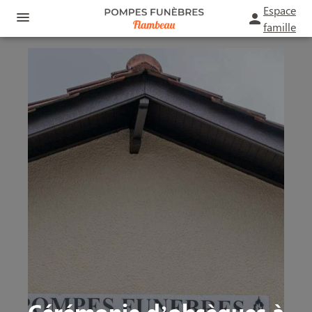
Espace
famille
ORGANISER DES OBSÈQUES
PRÉVOIR SES OBSÈQUES
MONUMENTS FUNÉRAIRES
NOS AGENCES
FUNÉRARIUM
SAINT-ANDRÉ-DE-CUBZAC
SERVICES AUX FAMILLES
BOURG
ESPACES HOMMAGES
Cérémonie d’obsèques à