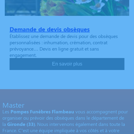
Demande de devis obsèques
Établissez une demande de devis pour des obsèques
personnalisées : inhumation, crémation, contrat
prévoyance… Devis en ligne gratuit et sans
engagement.
En savoir plus
Master
Les
Pompes Funèbres Flambeau
vous accompagnent pour
organiser ou prévoir des obsèques dans le département de
la
Gironde
(33)
. Nous intervenons également dans toute la
France. C’est une équipe impliquée à vos côtés et à votre