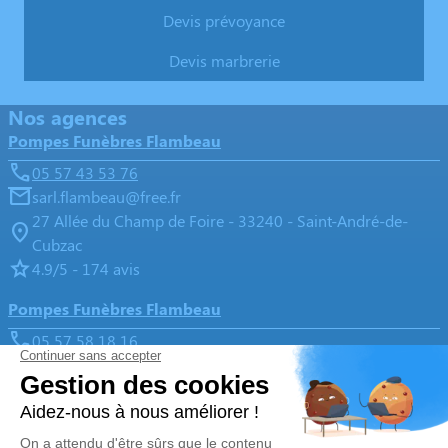
Devis prévoyance
Devis marbrerie
Nos agences
Pompes Funèbres Flambeau
05 57 43 53 76
sarl.flambeau@free.fr
27 Allée du Champ de Foire - 33240 - Saint-André-de-
Cubzac
4.9/5 - 174 avis
Pompes Funèbres Flambeau
05 57 58 18 16
sarl.flambeau@free.fr
Les Terrasses de Bourg 1, La croix Blanche - 33710 - Bourg
5/5 - 15 avis
Nos Services
Liens utiles