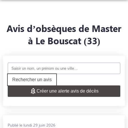
ORGANISER DES OBSÈQUES
PRÉVOIR SES OBSÈQUES
Avis d’obsèques de Master
MONUMENTS FUNÉRAIRES
à Le Bouscat (33)
NOS AGENCES
FUNÉRARIUM
SAINT-ANDRÉ-DE-CUBZAC
SERVICES AUX FAMILLES
BOURG
ESPACES HOMMAGES
Rechercher un avis
Créer une alerte avis de décès
Publié le lundi 29 juin 2026