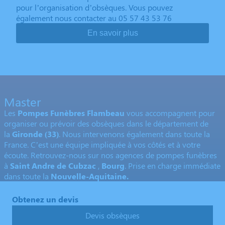
pour l’organisation d’obsèques. Vous pouvez
également nous contacter au 05 57 43 53 76
En savoir plus
Master
Les
Pompes Funèbres Flambeau
vous accompagnent pour
organiser ou prévoir des obsèques dans le département de
la
Gironde
(33)
. Nous intervenons également dans toute la
France. C’est une équipe impliquée à vos côtés et à votre
écoute. Retrouvez-nous sur nos agences de pompes funèbres
à
Saint Andre de Cubzac
,
Bourg
. Prise en charge immédiate
dans toute la
Nouvelle-Aquitaine.
Obtenez un devis
Devis obsèques