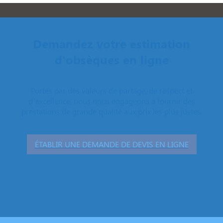
Demandez votre estimation
d'obsèques en ligne
Portés par des valeurs de partage, de respect et
d’excellence, nous nous engageons à fournir des
prestations de grande qualité aux prix les plus justes.
ÉTABLIR UNE DEMANDE DE DEVIS EN LIGNE