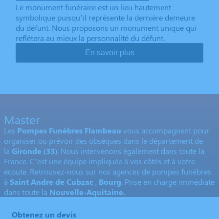
Le monument funéraire est un lieu hautement
symbolique puisqu’il représente la dernière demeure
du défunt. Nous proposons un monument unique qui
reflétera au mieux la personnalité du défunt.
En savoir plus
Master
Les
Pompes Funèbres Flambeau
vous accompagnent pour
organiser ou prévoir des obsèques dans le département de
la
Gironde
(33)
. Nous intervenons également dans toute la
France. C’est une équipe impliquée à vos côtés et à votre
écoute. Retrouvez-nous sur nos agences de pompes funèbres
à
Saint Andre de Cubzac
,
Bourg
. Prise en charge immédiate
dans toute la
Nouvelle-Aquitaine.
Obtenez un devis