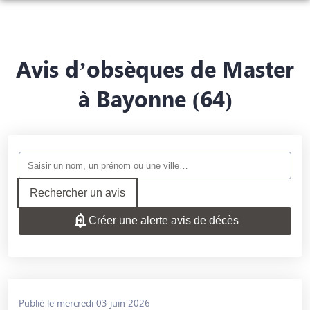
ORGANISER DES OBSÈQUES
PRÉVOIR SES OBSÈQUES
Avis d’obsèques de Master
MONUMENTS FUNÉRAIRES
à Bayonne (64)
NOS AGENCES
FUNÉRARIUM
SAINT-ANDRÉ-DE-CUBZAC
SERVICES AUX FAMILLES
BOURG
ESPACES HOMMAGES
Rechercher un avis
Créer une alerte avis de décès
Publié le mercredi 03 juin 2026