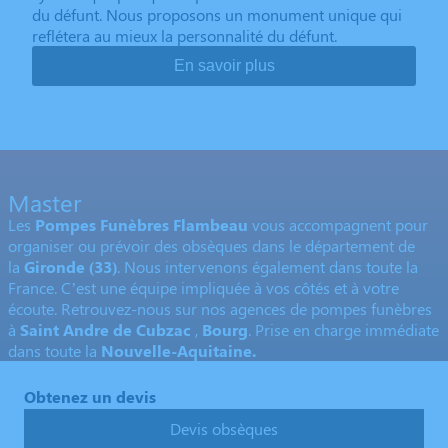
du défunt. Nous proposons un monument unique qui
reflétera au mieux la personnalité du défunt.
En savoir plus
Master
Les
Pompes Funèbres Flambeau
vous accompagnent pour
organiser ou prévoir des obsèques dans le département de
la
Gironde
(33)
. Nous intervenons également dans toute la
France. C’est une équipe impliquée à vos côtés et à votre
écoute. Retrouvez-nous sur nos agences de pompes funèbres
à
Saint Andre de Cubzac
,
Bourg
. Prise en charge immédiate
dans toute la
Nouvelle-Aquitaine.
Obtenez un devis
Devis obsèques