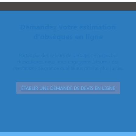
Demandez votre estimation
d'obsèques en ligne
Portés par des valeurs de partage, de respect et
d’excellence, nous nous engageons à fournir des
prestations de grande qualité aux prix les plus justes.
ÉTABLIR UNE DEMANDE DE DEVIS EN LIGNE