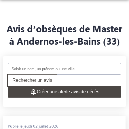
ORGANISER DES OBSÈQUES
PRÉVOIR SES OBSÈQUES
Avis d’obsèques de Master
MONUMENTS FUNÉRAIRES
à Andernos-les-Bains (33)
NOS AGENCES
FUNÉRARIUM
SAINT-ANDRÉ-DE-CUBZAC
SERVICES AUX FAMILLES
BOURG
ESPACES HOMMAGES
Rechercher un avis
Créer une alerte avis de décès
Publié le jeudi 02 juillet 2026