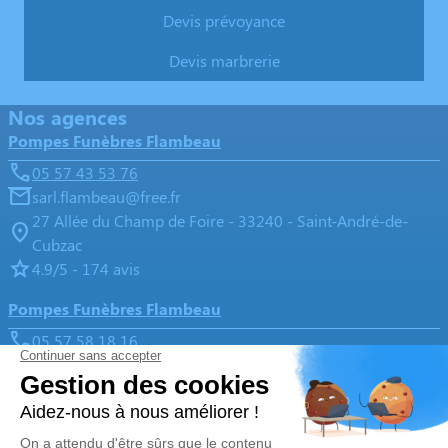
Devis prévoyance
Devis marbrerie
Nos agences
Pompes Funèbres Flambeau
05 57 43 53 76
sarl.flambeau@free.fr
27 Allée du Champ de Foire - 33240 - Saint-André-de-
Cubzac
4.9/5 - 174 avis
Pompes Funèbres Flambeau
05 57 58 18 16
sarl.flambeau@free.fr
Les Terrasses de Bourg 1, La croix Blanche - 33710 - Bourg
5/5 - 15 avis
Nos Services
Liens utiles