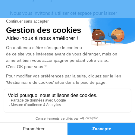
Nous vous invitons à utiliser cet espace pour laisser
vos condoléances, partager des photos souvenirs, une
anecdote ou exprimer vos pensées à travers des
poèmes ou des textes. Cet endroit est un lieu
d'expression dédié à honorer la mémoire de Roger
Lucien DÉCIDOUR.
Un service de plantation d’arbre hommage est
disponible ici
.
Je rends hommage
Cérémonie religieuse
mardi 09 juin 2026 à 15h00
6
Église Saint Genès de Marsas
33620 Marsas
Faire-part
Hommages