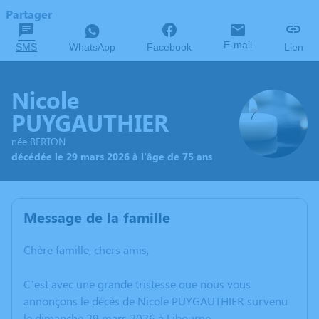
Partager
E-mail
SMS
WhatsApp
Facebook
Lien
Nicole
PUYGAUTHIER
née BERTON
décédée le 29 mars 2026 à l'âge de 75 ans
Message de la famille
Chère famille, chers amis,
C’est avec une grande tristesse que nous vous
annonçons le décès de Nicole PUYGAUTHIER survenu
le dimanche 29 mars 2026 à Libourne.