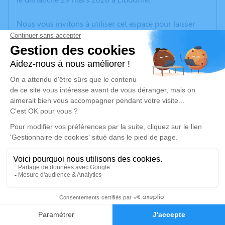
Nous vous invitons à utiliser cet espace pour laisser
vos condoléances, partager des photos souvenirs, une
anecdote ou exprimer vos pensées à travers des
poèmes ou des textes. Cet endroit est un lieu
d'expression dédié à honorer la mémoire de Nicole
PUYGAUTHIER.
Un service de plantation d’arbre hommage est
disponible ici
.
Je rends hommage
Cérémonie civile
vendredi 03 avril 2026 à 12h00
4
Crematorium de Sainte Eulalie
3 Rue de la Commanderie des Templiers
Faire-part
Hommages
33560 Sainte Eulalie