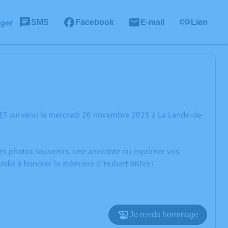
ager
SMS
Facebook
E-mail
Lien
VET survenu le mercredi 26 novembre 2025 à La Lande-de-
 des photos souvenirs, une anecdote ou exprimer vos
 dédié à honorer la mémoire d’Hubert BRIVET.
Je rends hommage