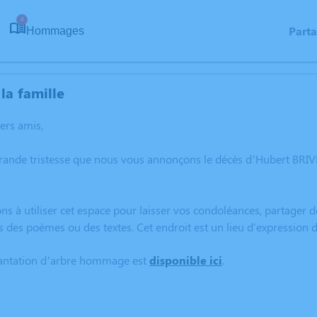
4
Part
Hommages
la famille
hers amis,
grande tristesse que nous vous annonçons le décès d’Hubert BRI
ns à utiliser cet espace pour laisser vos condoléances, partager
s des poèmes ou des textes. Cet endroit est un lieu d'expression
lantation d’arbre hommage est
disponible ici
.