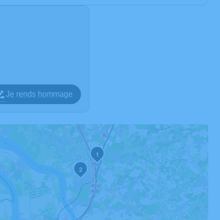
Je rends hommage
1
2