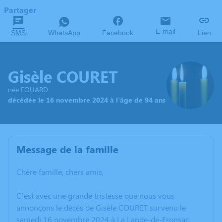
Partager
E-mail
SMS
WhatsApp
Facebook
Lien
Gisèle COURET
née FOUARD
décédée le 16 novembre 2024 à l'âge de 94 ans
Message de la famille
Chère famille, chers amis,
C’est avec une grande tristesse que nous vous
annonçons le décès de Gisèle COURET survenu le
samedi 16 novembre 2024 à La Lande-de-Fronsac.