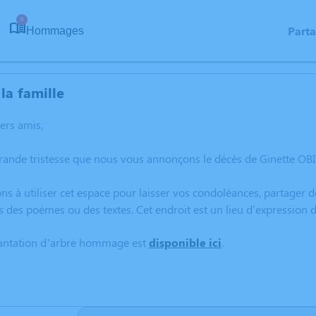
6
Part
Hommages
la famille
hers amis,
rande tristesse que nous vous annonçons le décès de Ginette OBIS
ns à utiliser cet espace pour laisser vos condoléances, partager
s des poèmes ou des textes. Cet endroit est un lieu d'expression
lantation d’arbre hommage est
disponible ici
.