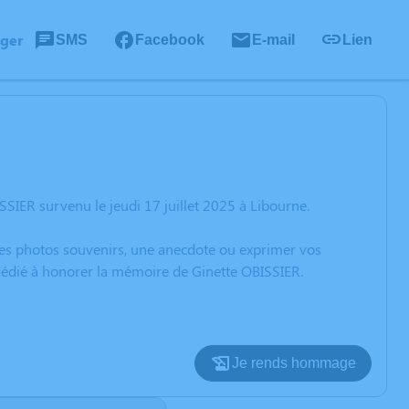
ager
SMS
Facebook
E-mail
Lien
SIER survenu le jeudi 17 juillet 2025 à Libourne.
 des photos souvenirs, une anecdote ou exprimer vos
 dédié à honorer la mémoire de Ginette OBISSIER.
Je rends hommage