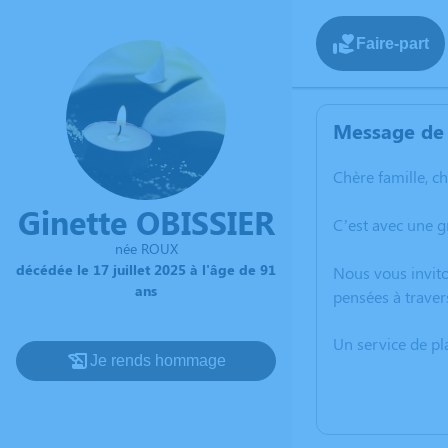
Faire-part
Message de 
Chère famille, c
Ginette OBISSIER
C’est avec une g
née ROUX
décédée le 17 juillet 2025 à l'âge de 91
Nous vous invito
ans
pensées à traver
Un service de p
Je rends hommage