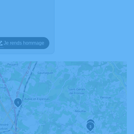
Je rends hommage
1
2
3