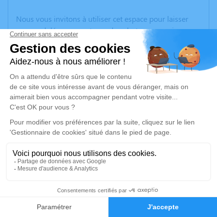
Nous vous invitons à utiliser cet espace pour laisser
vos condoléances, partager des photos souvenirs, une
anecdote ou exprimer vos pensées à travers des
poèmes ou des textes. Cet endroit est un lieu
d'expression dédié à honorer la mémoire de Féliciano
MARTIN.
Un service de plantation d’arbre hommage est
disponible ici
.
Je rends hommage
Cérémonie religieuse
mardi 08 avril 2025 à 11h00
2
Église de Notre Dame de l'Assomption de La
Alberca
Faire-part
Hommages
37 Plaza Iglesia