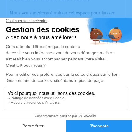
Nous vous invitons à utiliser cet espace pour laisser
vos condoléances, partager des photos souvenirs, une
anecdote ou exprimer vos pensées à travers des
poèmes ou des textes. Cet endroit est un lieu
d'expression dédié à honorer la mémoire de
Christophe GRILLEAU.
Un service de plantation d’arbre hommage est
disponible ici
.
Je rends hommage
Cérémonie religieuse
vendredi 20 décembre 2024 à 14h30
19
Eglise St Géronce de Bourg
Place du District Bourg
Faire-part
Hommages
33710 Bourg