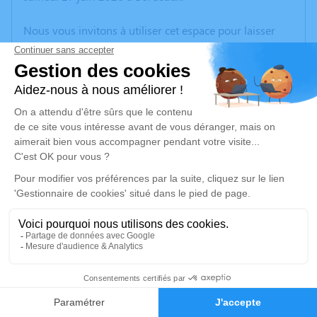
Nous vous invitons à utiliser cet espace pour laisser
vos condoléances, partager des photos souvenirs, une
anecdote ou exprimer vos pensées à travers des
poèmes ou des textes. Cet endroit est un lieu
d'expression dédié à honorer la mémoire de Christian
FORT.
Un service de plantation d’arbre hommage est
disponible ici
.
Je rends hommage
Cérémonie religieuse
vendredi 03 juillet 2026 à 14h30
13
Église Saint Martin de Villenave-d'Ornon
Vieux bourg
Faire-part
Hommages
33140 Villenave-d'Ornon