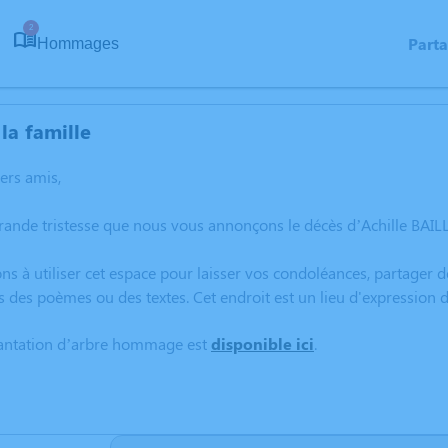
2
Part
Hommages
la famille
hers amis,
grande tristesse que nous vous annonçons le décès d’Achille BA
ns à utiliser cet espace pour laisser vos condoléances, partager
s des poèmes ou des textes. Cet endroit est un lieu d'expression
lantation d’arbre hommage est
disponible ici
.