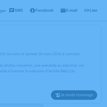
ager
SMS
Facebook
E-mail
Lien
ILLOU survenu le samedi 28 mars 2026 à Lormont.
 des photos souvenirs, une anecdote ou exprimer vos
 dédié à honorer la mémoire d’Achille BAILLOU.
Je rends hommage