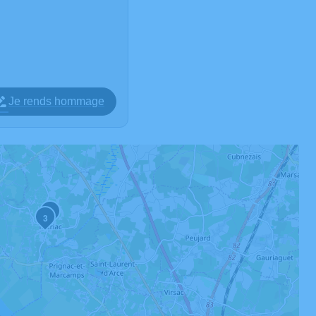
Je rends hommage
2
3